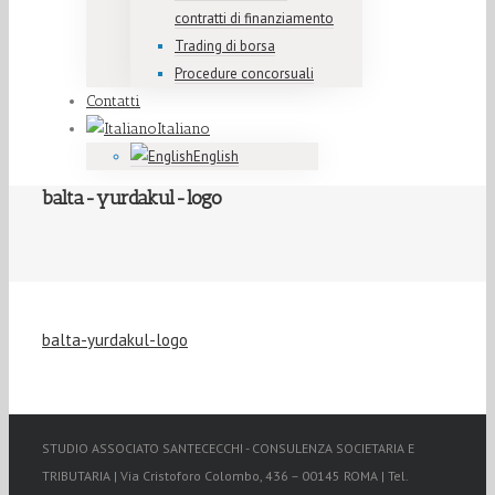
contratti di finanziamento
Trading di borsa
Procedure concorsuali
Contatti
Italiano
English
balta-yurdakul-logo
balta-yurdakul-logo
STUDIO ASSOCIATO SANTECECCHI - CONSULENZA SOCIETARIA E
TRIBUTARIA | Via Cristoforo Colombo, 436 – 00145 ROMA | Tel.