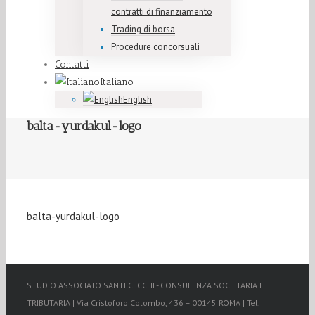
contratti di finanziamento
Trading di borsa
Procedure concorsuali
Contatti
Italiano
English
balta-yurdakul-logo
balta-yurdakul-logo
STUDIO ASSOCIATO SANTECECCHI - CONSULENZA SOCIETARIA E
TRIBUTARIA | Via Cristoforo Colombo, 436 – 00145 ROMA | Tel.