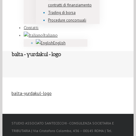
contratti di finanziamento
Trading di borsa
Procedure concorsuali
Contatti
Italiano
English
balta-yurdakul-logo
balta-yurdakul-logo
STUDIO ASSOCIATO SANTECECCHI - CONSULENZA SOCIETARIA E
TRIBUTARIA | Via Cristoforo Colombo, 436 – 00145 ROMA | Tel.