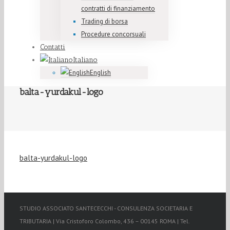
contratti di finanziamento
Trading di borsa
Procedure concorsuali
Contatti
Italiano
English
balta-yurdakul-logo
balta-yurdakul-logo
STUDIO ASSOCIATO SANTECECCHI - CONSULENZA SOCIETARIA E
TRIBUTARIA | Via Cristoforo Colombo, 436 – 00145 ROMA | Tel.