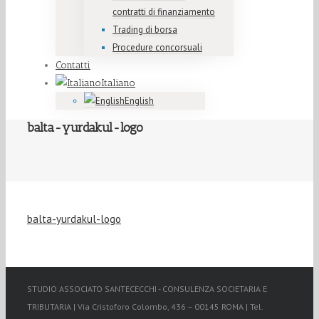
contratti di finanziamento
Trading di borsa
Procedure concorsuali
Contatti
Italiano
English
balta-yurdakul-logo
balta-yurdakul-logo
STUDIO ASSOCIATO SANTECECCHI - CONSULENZA SOCIETARIA E
TRIBUTARIA | Via Cristoforo Colombo, 436 – 00145 ROMA | Tel.