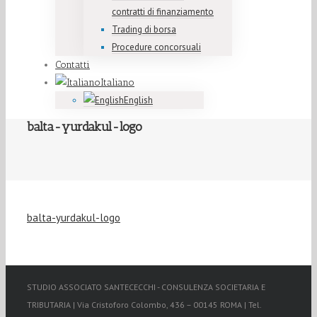
contratti di finanziamento
Trading di borsa
Procedure concorsuali
Contatti
Italiano
English
balta-yurdakul-logo
balta-yurdakul-logo
STUDIO ASSOCIATO SANTECECCHI - CONSULENZA SOCIETARIA E
TRIBUTARIA | Via Cristoforo Colombo, 436 – 00145 ROMA | Tel.