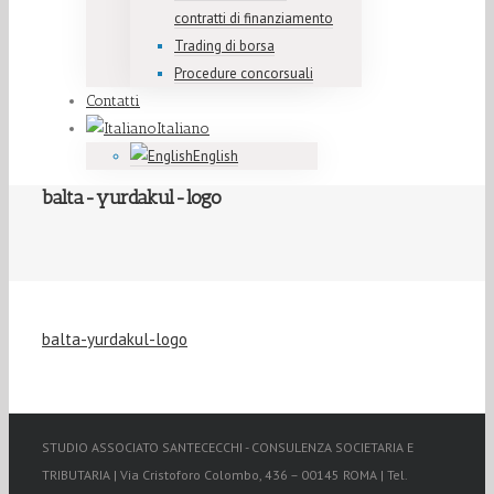
contratti di finanziamento
Trading di borsa
Procedure concorsuali
Contatti
Italiano
English
balta-yurdakul-logo
balta-yurdakul-logo
STUDIO ASSOCIATO SANTECECCHI - CONSULENZA SOCIETARIA E
TRIBUTARIA | Via Cristoforo Colombo, 436 – 00145 ROMA | Tel.