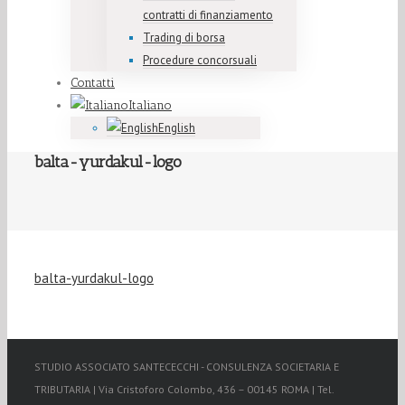
contratti di finanziamento
Trading di borsa
Procedure concorsuali
Contatti
Italiano
English
balta-yurdakul-logo
balta-yurdakul-logo
STUDIO ASSOCIATO SANTECECCHI - CONSULENZA SOCIETARIA E
TRIBUTARIA | Via Cristoforo Colombo, 436 – 00145 ROMA | Tel.