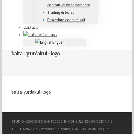
contratti di finanziamento
Trading di borsa
Procedure concorsuali
Contatti
Italiano
English
balta-yurdakul-logo
balta-yurdakul-logo
STUDIO ASSOCIATO SANTECECCHI - CONSULENZA SOCIETARIA E
TRIBUTARIA | Via Cristoforo Colombo, 436 – 00145 ROMA | Tel.