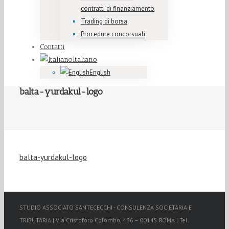
contratti di finanziamento
Trading di borsa
Procedure concorsuali
Contatti
Italiano
English
balta-yurdakul-logo
balta-yurdakul-logo
STUDIO ASSOCIATO SANTECECCHI - CONSULENZA SOCIETARIA E
TRIBUTARIA | Via Cristoforo Colombo, 436 – 00145 ROMA | Tel.