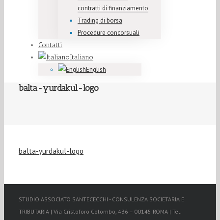
contratti di finanziamento
Trading di borsa
Procedure concorsuali
Contatti
Italiano
English
balta-yurdakul-logo
balta-yurdakul-logo
STUDIO ASSOCIATO SANTECECCHI - CONSULENZA SOCIETARIA E
TRIBUTARIA | Via Cristoforo Colombo, 436 – 00145 ROMA | Tel.