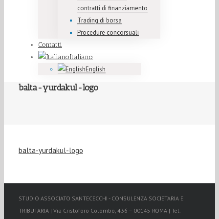
contratti di finanziamento
Trading di borsa
Procedure concorsuali
Contatti
Italiano
English
balta-yurdakul-logo
balta-yurdakul-logo
STUDIO ASSOCIATO SANTECECCHI - CONSULENZA SOCIETARIA E
TRIBUTARIA | Via Cristoforo Colombo, 436 – 00145 ROMA | Tel.