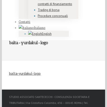
contratti di finanziamento
Trading di borsa
Procedure concorsuali
Contatti
Italiano
English
balta-yurdakul-logo
balta-yurdakul-logo
STUDIO ASSOCIATO SANTECECCHI - CONSULENZA SOCIETARIA E
TRIBUTARIA | Via Cristoforo Colombo, 436 – 00145 ROMA | Tel.