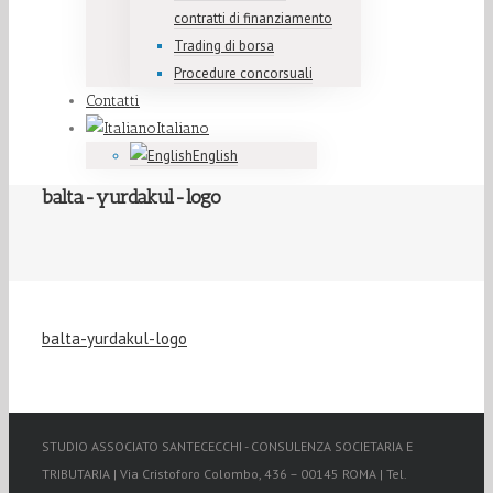
contratti di finanziamento
Trading di borsa
Procedure concorsuali
Contatti
Italiano
English
balta-yurdakul-logo
balta-yurdakul-logo
STUDIO ASSOCIATO SANTECECCHI - CONSULENZA SOCIETARIA E
TRIBUTARIA | Via Cristoforo Colombo, 436 – 00145 ROMA | Tel.