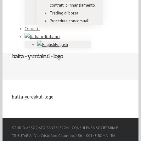
contratti di finanziamento
Trading di borsa
Procedure concorsuali
Contatti
Italiano
English
balta-yurdakul-logo
balta-yurdakul-logo
STUDIO ASSOCIATO SANTECECCHI - CONSULENZA SOCIETARIA E
TRIBUTARIA | Via Cristoforo Colombo, 436 – 00145 ROMA | Tel.