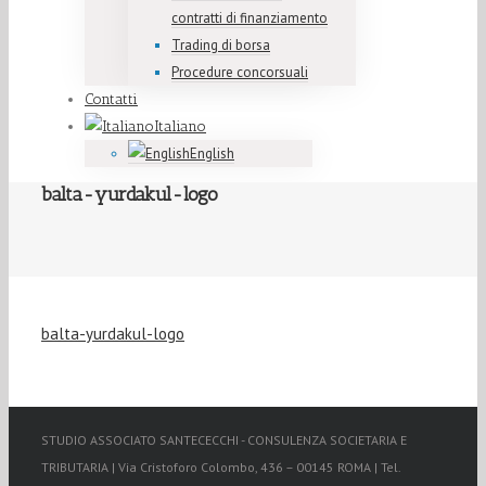
contratti di finanziamento
Trading di borsa
Procedure concorsuali
Contatti
Italiano
English
balta-yurdakul-logo
balta-yurdakul-logo
STUDIO ASSOCIATO SANTECECCHI - CONSULENZA SOCIETARIA E
TRIBUTARIA | Via Cristoforo Colombo, 436 – 00145 ROMA | Tel.