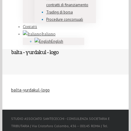
contratti di finanziamento
Trading di borsa
Procedure concorsuali
Contatti
Italiano
English
balta-yurdakul-logo
balta-yurdakul-logo
STUDIO ASSOCIATO SANTECECCHI - CONSULENZA SOCIETARIA E
TRIBUTARIA | Via Cristoforo Colombo, 436 – 00145 ROMA | Tel.