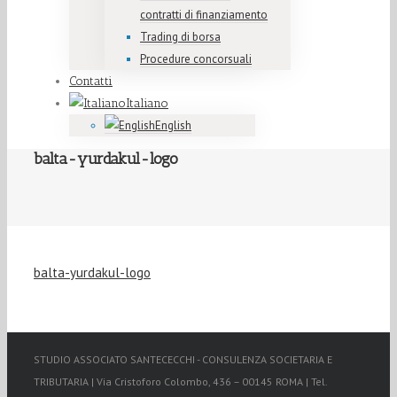
contratti di finanziamento
Trading di borsa
Procedure concorsuali
Contatti
Italiano
English
balta-yurdakul-logo
balta-yurdakul-logo
STUDIO ASSOCIATO SANTECECCHI - CONSULENZA SOCIETARIA E
TRIBUTARIA | Via Cristoforo Colombo, 436 – 00145 ROMA | Tel.