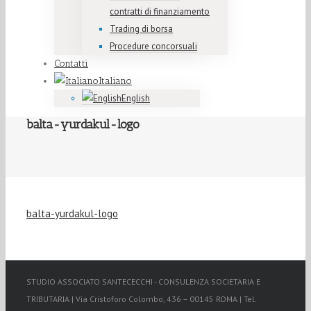
contratti di finanziamento
Trading di borsa
Procedure concorsuali
Contatti
Italiano
English
balta-yurdakul-logo
balta-yurdakul-logo
STUDIO ASSOCIATO SANTECECCHI - CONSULENZA SOCIETARIA E
TRIBUTARIA | Via Cristoforo Colombo, 436 – 00145 ROMA | Tel.