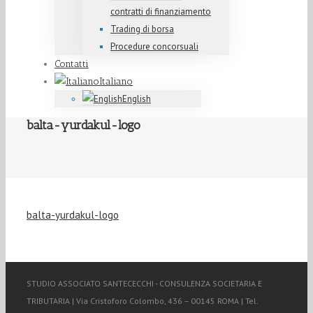
contratti di finanziamento
Trading di borsa
Procedure concorsuali
Contatti
Italiano
English
balta-yurdakul-logo
balta-yurdakul-logo
STUDIO ASSOCIATO SANTECECCHI - CONSULENZA SOCIETARIA E
TRIBUTARIA | Via Cristoforo Colombo, 436 – 00145 ROMA | Tel.