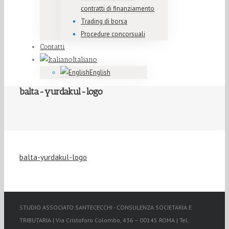
contratti di finanziamento
Trading di borsa
Procedure concorsuali
Contatti
Italiano
English
balta-yurdakul-logo
balta-yurdakul-logo
STUDIO ASSOCIATO SANTECECCHI - CONSULENZA SOCIETARIA E
TRIBUTARIA | Via Cristoforo Colombo, 436 – 00145 ROMA | Tel.