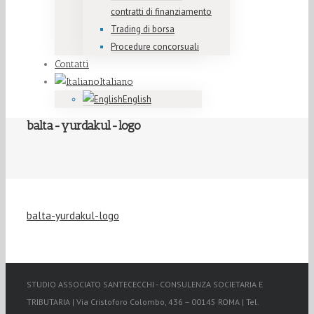
contratti di finanziamento
Trading di borsa
Procedure concorsuali
Contatti
Italiano
English
balta-yurdakul-logo
balta-yurdakul-logo
STUDIO ASSOCIATO SANTECECCHI - CONSULENZA SOCIETARIA E
TRIBUTARIA | Via Cristoforo Colombo, 436 – 00145 ROMA | Tel.