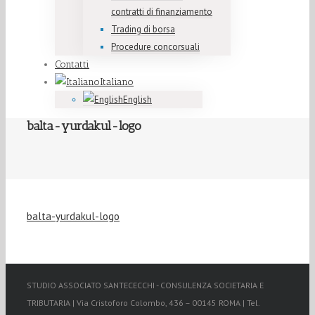
contratti di finanziamento
Trading di borsa
Procedure concorsuali
Contatti
Italiano
English
balta-yurdakul-logo
balta-yurdakul-logo
STUDIO ASSOCIATO SANTECECCHI - CONSULENZA SOCIETARIA E
TRIBUTARIA | Via Cristoforo Colombo, 436 – 00145 ROMA | Tel.