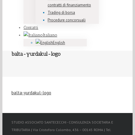
contratti di finanziamento
Trading di borsa
Procedure concorsuali
Contatti
Italiano
English
balta-yurdakul-logo
balta-yurdakul-logo
STUDIO ASSOCIATO SANTECECCHI - CONSULENZA SOCIETARIA E
TRIBUTARIA | Via Cristoforo Colombo, 436 – 00145 ROMA | Tel.