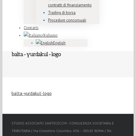
contratti di finanziamento
Trading di borsa
Procedure concorsuali
Contatti
Italiano
English
balta-yurdakul-logo
balta-yurdakul-logo
STUDIO ASSOCIATO SANTECECCHI - CONSULENZA SOCIETARIA E
TRIBUTARIA | Via Cristoforo Colombo, 436 – 00145 ROMA | Tel.