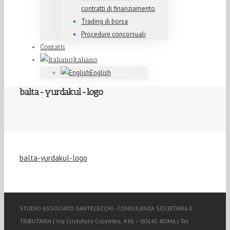
contratti di finanziamento
Trading di borsa
Procedure concorsuali
Contatti
Italiano
English
balta-yurdakul-logo
balta-yurdakul-logo
STUDIO ASSOCIATO SANTECECCHI - CONSULENZA SOCIETARIA E
TRIBUTARIA | Via Cristoforo Colombo, 436 – 00145 ROMA | Tel.