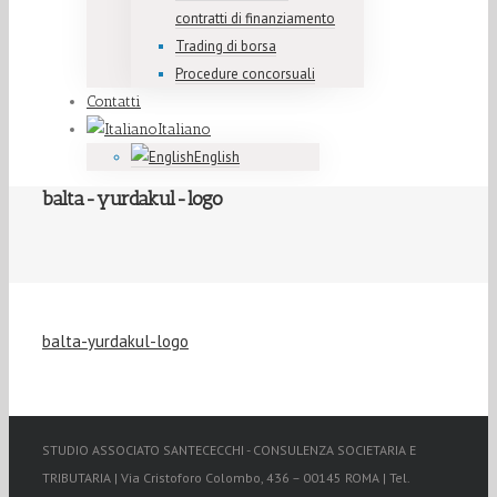
contratti di finanziamento
Trading di borsa
Procedure concorsuali
Contatti
Italiano
English
balta-yurdakul-logo
balta-yurdakul-logo
STUDIO ASSOCIATO SANTECECCHI - CONSULENZA SOCIETARIA E
TRIBUTARIA | Via Cristoforo Colombo, 436 – 00145 ROMA | Tel.