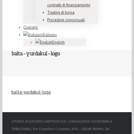
contratti di finanziamento
Trading di borsa
Procedure concorsuali
Contatti
Italiano
English
balta-yurdakul-logo
balta-yurdakul-logo
STUDIO ASSOCIATO SANTECECCHI - CONSULENZA SOCIETARIA E
TRIBUTARIA | Via Cristoforo Colombo, 436 – 00145 ROMA | Tel.