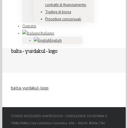
contratti di finanziamento
Trading di borsa
Procedure concorsuali
Contatti
Italiano
English
balta-yurdakul-logo
balta-yurdakul-logo
STUDIO ASSOCIATO SANTECECCHI - CONSULENZA SOCIETARIA E
TRIBUTARIA | Via Cristoforo Colombo, 436 – 00145 ROMA | Tel.