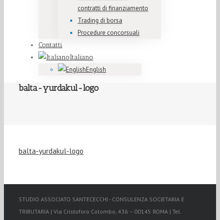
contratti di finanziamento
Trading di borsa
Procedure concorsuali
Contatti
Italiano
English
balta-yurdakul-logo
balta-yurdakul-logo
STUDIO ASSOCIATO SANTECECCHI - CONSULENZA SOCIETARIA E
TRIBUTARIA | Via Cristoforo Colombo, 436 – 00145 ROMA | Tel.