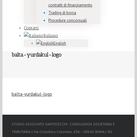
contratti di finanziamento
Trading di borsa
Procedure concorsuali
Contatti
Italiano
English
balta-yurdakul-logo
balta-yurdakul-logo
STUDIO ASSOCIATO SANTECECCHI - CONSULENZA SOCIETARIA E
TRIBUTARIA | Via Cristoforo Colombo, 436 – 00145 ROMA | Tel.