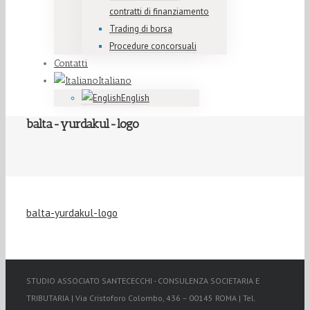
contratti di finanziamento
Trading di borsa
Procedure concorsuali
Contatti
Italiano
English
balta-yurdakul-logo
balta-yurdakul-logo
STUDIO ASSOCIATO SANTECECCHI - CONSULENZA SOCIETARIA E
TRIBUTARIA | Via Cristoforo Colombo, 436 – 00145 ROMA | Tel.