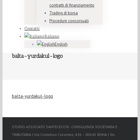
contratti di finanziamento
Trading di borsa
Procedure concorsuali
Contatti
Italiano
English
balta-yurdakul-logo
balta-yurdakul-logo
STUDIO ASSOCIATO SANTECECCHI - CONSULENZA SOCIETARIA E
TRIBUTARIA | Via Cristoforo Colombo, 436 – 00145 ROMA | Tel.