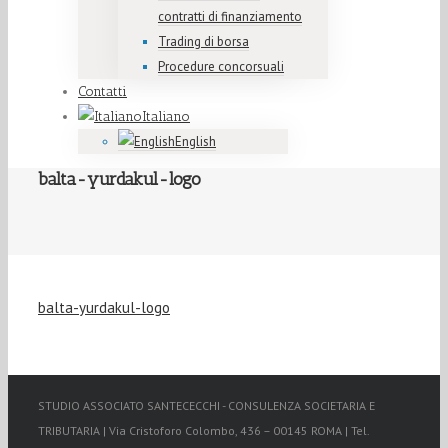
contratti di finanziamento
Trading di borsa
Procedure concorsuali
Contatti
Italiano
English
balta-yurdakul-logo
balta-yurdakul-logo
STUDIO ASSOCIATO SANTECECCHI - CONSULENZA SOCIETARIA E
TRIBUTARIA | Via Cristoforo Colombo, 436 – 00145 ROMA | Tel.