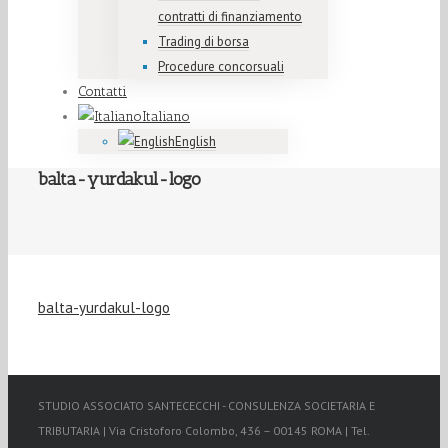
contratti di finanziamento
Trading di borsa
Procedure concorsuali
Contatti
Italiano
English
balta-yurdakul-logo
balta-yurdakul-logo
STUDIO ASSOCIATO SANTECECCHI - CONSULENZA SOCIETARIA E
TRIBUTARIA | Via Cristoforo Colombo, 436 – 00145 ROMA | Tel.