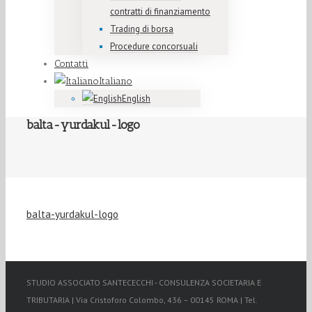
contratti di finanziamento
Trading di borsa
Procedure concorsuali
Contatti
Italiano
English
balta-yurdakul-logo
balta-yurdakul-logo
STUDIO ASSOCIATO SANTECECCHI - CONSULENZA SOCIETARIA E
TRIBUTARIA | Via Cristoforo Colombo, 436 – 00145 ROMA | Tel.