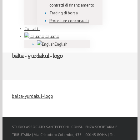
contratti di finanziamento
Trading di borsa
Procedure concorsuali
Contatti
Italiano
English
balta-yurdakul-logo
balta-yurdakul-logo
STUDIO ASSOCIATO SANTECECCHI - CONSULENZA SOCIETARIA E
TRIBUTARIA | Via Cristoforo Colombo, 436 – 00145 ROMA | Tel.