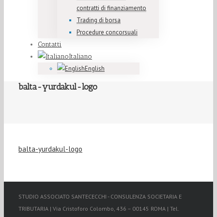
contratti di finanziamento
Trading di borsa
Procedure concorsuali
Contatti
Italiano
English
balta-yurdakul-logo
balta-yurdakul-logo
STUDIO ASSOCIATO SANTECECCHI - CONSULENZA SOCIETARIA E
TRIBUTARIA | Via Cristoforo Colombo, 436 – 00145 ROMA | Tel.