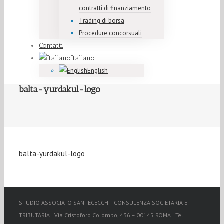
contratti di finanziamento
Trading di borsa
Procedure concorsuali
Contatti
Italiano
English
balta-yurdakul-logo
balta-yurdakul-logo
STUDIO ASSOCIATO SANTECECCHI - CONSULENZA SOCIETARIA E
TRIBUTARIA | Via Cristoforo Colombo, 436 – 00145 ROMA | Tel.