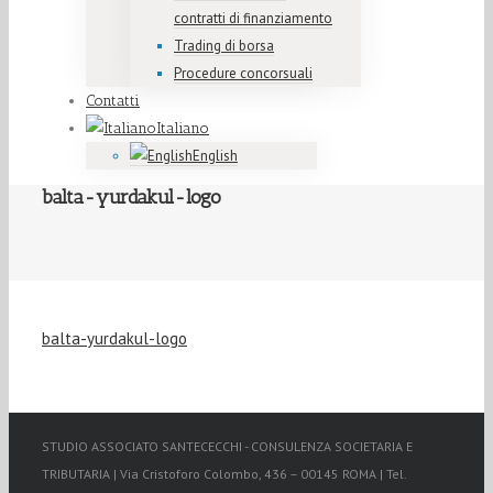
contratti di finanziamento
Trading di borsa
Procedure concorsuali
Contatti
Italiano
English
balta-yurdakul-logo
balta-yurdakul-logo
STUDIO ASSOCIATO SANTECECCHI - CONSULENZA SOCIETARIA E
TRIBUTARIA | Via Cristoforo Colombo, 436 – 00145 ROMA | Tel.