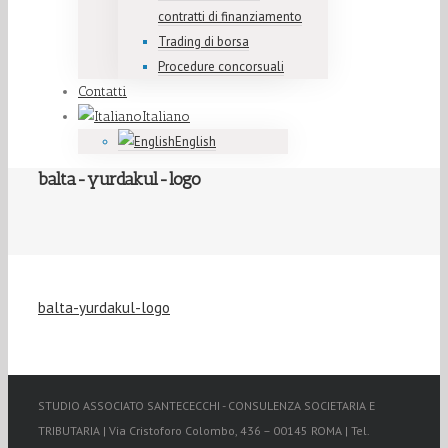
contratti di finanziamento
Trading di borsa
Procedure concorsuali
Contatti
Italiano
English
balta-yurdakul-logo
balta-yurdakul-logo
STUDIO ASSOCIATO SANTECECCHI - CONSULENZA SOCIETARIA E
TRIBUTARIA | Via Cristoforo Colombo, 436 – 00145 ROMA | Tel.