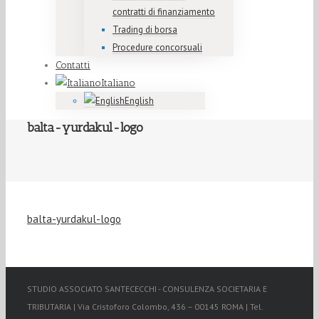
contratti di finanziamento
Trading di borsa
Procedure concorsuali
Contatti
Italiano
English
balta-yurdakul-logo
balta-yurdakul-logo
STUDIO ASSOCIATO SANTECECCHI - CONSULENZA SOCIETARIA E
TRIBUTARIA | Via Cristoforo Colombo, 436 – 00145 ROMA | Tel.