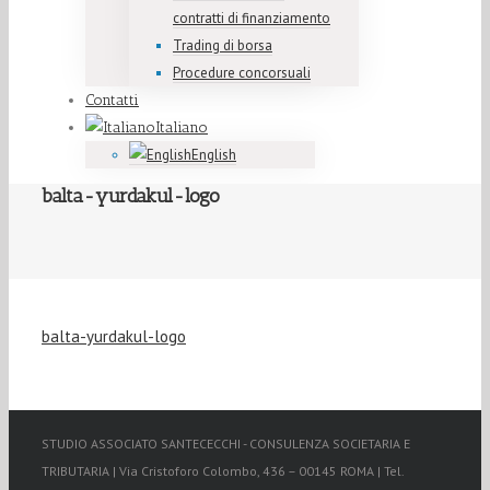
contratti di finanziamento
Trading di borsa
Procedure concorsuali
Contatti
Italiano
English
balta-yurdakul-logo
balta-yurdakul-logo
STUDIO ASSOCIATO SANTECECCHI - CONSULENZA SOCIETARIA E
TRIBUTARIA | Via Cristoforo Colombo, 436 – 00145 ROMA | Tel.