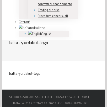
contratti di finanziamento
Trading di borsa
Procedure concorsuali
Contatti
Italiano
English
balta-yurdakul-logo
balta-yurdakul-logo
STUDIO ASSOCIATO SANTECECCHI - CONSULENZA SOCIETARIA E
TRIBUTARIA | Via Cristoforo Colombo, 436 – 00145 ROMA | Tel.