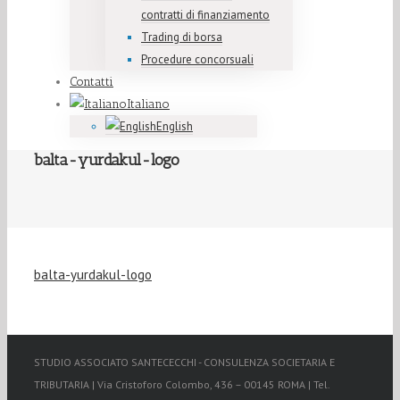
contratti di finanziamento
Trading di borsa
Procedure concorsuali
Contatti
Italiano
English
balta-yurdakul-logo
balta-yurdakul-logo
STUDIO ASSOCIATO SANTECECCHI - CONSULENZA SOCIETARIA E
TRIBUTARIA | Via Cristoforo Colombo, 436 – 00145 ROMA | Tel.