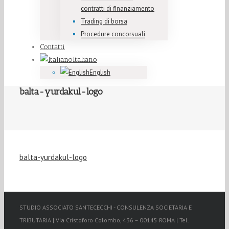
contratti di finanziamento
Trading di borsa
Procedure concorsuali
Contatti
Italiano
English
balta-yurdakul-logo
balta-yurdakul-logo
STUDIO ASSOCIATO SANTECECCHI - CONSULENZA SOCIETARIA E
TRIBUTARIA | Via Cristoforo Colombo, 436 – 00145 ROMA | Tel.