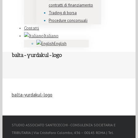
contratti di finanziamento
Trading di borsa
Procedure concorsuali
Contatti
Italiano
English
balta-yurdakul-logo
balta-yurdakul-logo
STUDIO ASSOCIATO SANTECECCHI - CONSULENZA SOCIETARIA E
TRIBUTARIA | Via Cristoforo Colombo, 436 – 00145 ROMA | Tel.