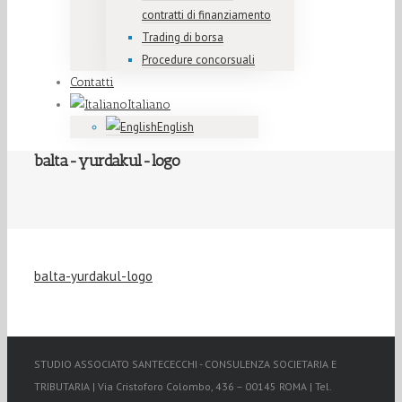
contratti di finanziamento
Trading di borsa
Procedure concorsuali
Contatti
Italiano
English
balta-yurdakul-logo
balta-yurdakul-logo
STUDIO ASSOCIATO SANTECECCHI - CONSULENZA SOCIETARIA E
TRIBUTARIA | Via Cristoforo Colombo, 436 – 00145 ROMA | Tel.