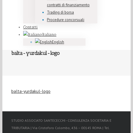
contratti di finanziamento
Trading di borsa
Procedure concorsuali
Contatti
Italiano
English
balta-yurdakul-logo
balta-yurdakul-logo
STUDIO ASSOCIATO SANTECECCHI - CONSULENZA SOCIETARIA E
TRIBUTARIA | Via Cristoforo Colombo, 436 – 00145 ROMA | Tel.