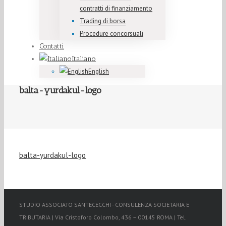
contratti di finanziamento
Trading di borsa
Procedure concorsuali
Contatti
Italiano
English
balta-yurdakul-logo
balta-yurdakul-logo
STUDIO ASSOCIATO SANTECECCHI - CONSULENZA SOCIETARIA E
TRIBUTARIA | Via Cristoforo Colombo, 436 – 00145 ROMA | Tel.